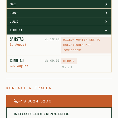
MAI
JUNI
JULI
AUGUST
Samstag
ab 10:00
MIXED-TURNIER DES TC
1. August
HOLZKIRCHEN MIT
SOMMERFEST
Sonntag
ab 09:00
HERREN
30. August
Platz 1
KONTAKT & FRAGEN
+49 8024 5200
INFO@TC-HOLZKIRCHEN.DE