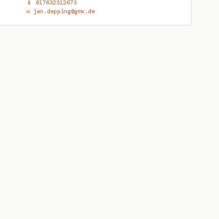
📱 017632312673
✉ jan.depping@gmx.de