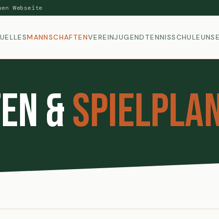
uen Webseite
UELLES
MANNSCHAFTEN
VEREIN
JUGEND
TENNISSCHULE
UNSE
en &
Spielpla