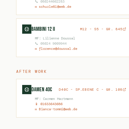
📞 080244662283
✉ schurle81@web.de
Bambini 12 II
M12 - S5 - GR. 845
MF: Lilienne Doussal
📞 08024 9009944
✉ florence@doussal.de
AFTER WORK
Damen 40C
D40C - SP.EBENE C - GR. 108
MF: Carmen Hartmann
📱 01633643686
✉ Bianca-tommi@web.de