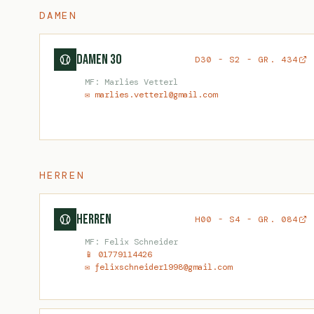
DAMEN
Damen 30
D30 - S2 - GR. 434
MF: Marlies Vetterl
✉ marlies.vetterl@gmail.com
HERREN
Herren
H00 - S4 - GR. 084
MF: Felix Schneider
📱 01779114426
✉ felixschneider1998@gmail.com