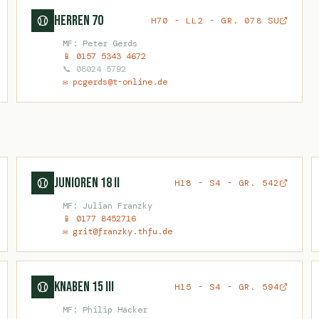
Herren 70
H70 - LL2 - GR. 078 SU
MF: Peter Gerds
📱 0157 5343 4672
📞 08024 5792
✉ pcgerds@t-online.de
Junioren 18 II
H18 - S4 - GR. 542
MF: Julian Franzky
📱 0177 8452716
✉ grit@franzky.thfu.de
Knaben 15 III
H15 - S4 - GR. 594
MF: Philip Häcker