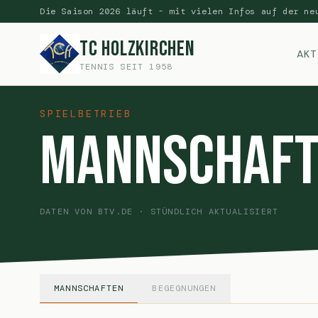
Die Saison 2026 läuft - mit vielen Infos auf der ne
TC Holzkirchen
AKT
TENNIS SEIT 1958
SPIELBETRIEB
Mannschaft
DATEN VON BTV.DE · STÜNDLICH AKTUALISIERT
MANNSCHAFTEN
BEGEGNUNGEN