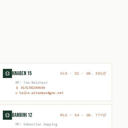
Knaben 15
H15 - S2 - GR. 561
MF: Tom Weichert
📱 015158209649
✉ heike.witamwas@gmx.net
Bambini 12
M12 - S4 - GR. 777
MF: Sebastian Depping