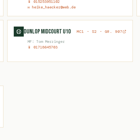
📱 015253951102
✉ heike_haecker@web.de
Dunlop Midcourt U10
MC1 - S2 - GR. 907
MF: Tom Merzinger
📱 01718645703