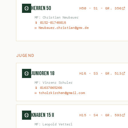
Herren 50
H50 - S1 - GR. 356
MF: Christian Neubauer
📱 0152-01748018
✉ Neubauer.christian@gmx.de
JUGEND
Junioren 18
H18 - S3 - GR. 513
MF: Vinzenz Schuler
📱 01637065266
✉ tcholzkirchen@gmail.com
Knaben 15 II
H15 - S4 - GR. 593
MF: Leopold Vetterl