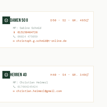
Damen 50 II
D50 - S2 - GR. 485
MF: Sabine Schmid
📱 015150464726
📞 08024 475059
✉ christoph.g.schmid@t-online.de
Herren 40
H40 - S4 - GR. 349
MF: Christian Heimerl
📞 017664245424
✉ christian.heimerl@gmail.com